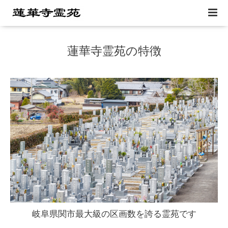
蓮華寺霊苑の特徴
岐阜県関市最大級の区画数を誇る
霊苑です