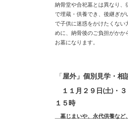
納骨堂や合祀墓とは異なり、
で埋蔵・供養でき、後継ぎが
で子供に迷惑をかけたくない
めに、納骨後のご負担がかか
お墓になります。
「
屋外」個別見学・相
１１
月２９日(土)・３
１５時
墓じまいや、永代供養など、