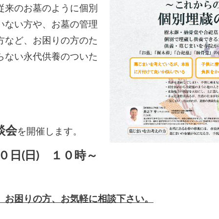
従来のお墓のように個別
いない方や、お墓の管理
方など、お困りの方のた
らない永代供養のついた
談会
を開催します。
０日(日) １０時～
お困りの方、お気軽に相談下さい。