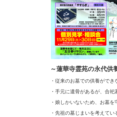
～蓮華寺霊苑の永代供
・従来のお墓での供養ができ
・手元に遺骨があるが、合祀
・娘しかいないため、お墓を
・先祖の墓じまいを考えてい